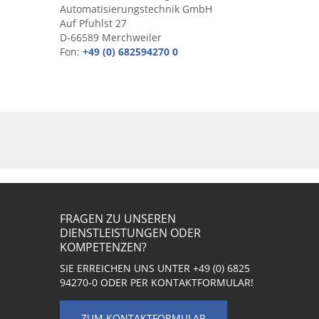
Automatisierungstechnik GmbH
Unternehmen
Auf Pfuhlst 27
D-66589 Merchweiler
Fon:
+49 (0) 682594270 0
Unternehmen
Karriere
Zertifizierungen
Kontakt
Ansprechpartner
Datenschutz
Disclaimer
FRAGEN ZU UNSEREN
DIENSTLEISTUNGEN ODER
Impressum
KOMPETENZEN?
SIE ERREICHEN UNS UNTER
+49 (0) 6825
94270-0
ODER PER KONTAKTFORMULAR!
ZUM KONTAKTFORMULAR